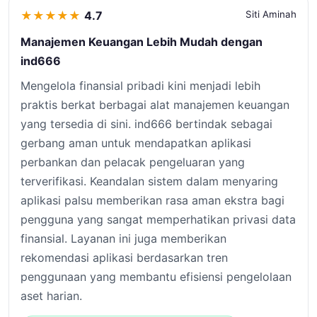
★
★
★
★
★
4.7
Siti Aminah
Manajemen Keuangan Lebih Mudah dengan
ind666
Mengelola finansial pribadi kini menjadi lebih
praktis berkat berbagai alat manajemen keuangan
yang tersedia di sini. ind666 bertindak sebagai
gerbang aman untuk mendapatkan aplikasi
perbankan dan pelacak pengeluaran yang
terverifikasi. Keandalan sistem dalam menyaring
aplikasi palsu memberikan rasa aman ekstra bagi
pengguna yang sangat memperhatikan privasi data
finansial. Layanan ini juga memberikan
rekomendasi aplikasi berdasarkan tren
penggunaan yang membantu efisiensi pengelolaan
aset harian.