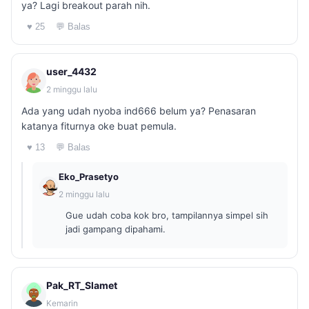
ya? Lagi breakout parah nih.
♥ 25
💬 Balas
user_4432
2 minggu lalu
Ada yang udah nyoba ind666 belum ya? Penasaran
katanya fiturnya oke buat pemula.
♥ 13
💬 Balas
Eko_Prasetyo
2 minggu lalu
Gue udah coba kok bro, tampilannya simpel sih
jadi gampang dipahami.
Pak_RT_Slamet
Kemarin