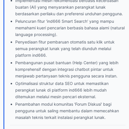
Implementasi mesin rekomendasi berbasis kecerdasan
buatan (AI) yang menyarankan perangkat lunak
berdasarkan perilaku dan preferensi unduhan pengguna.
Peluncuran fitur 'ind666 Smart Search' yang mampu
memahami kueri pencarian berbasis bahasa alami (natural
language processing).
Penyediaan fitur pembaruan otomatis satu klik untuk
semua perangkat lunak yang telah diunduh melalui
platform ind666.
Pembangunan pusat bantuan (Help Center) yang lebih
komprehensif dengan integrasi chatbot pintar untuk
menjawab pertanyaan teknis pengguna secara instan.
Optimalisasi struktur data SEO untuk memastikan
perangkat lunak di platform ind666 lebih mudah
ditemukan melalui mesin pencari eksternal.
Penambahan modul komunitas 'Forum Diskusi' bagi
pengguna untuk saling membantu dalam memecahkan
masalah teknis terkait instalasi perangkat lunak.