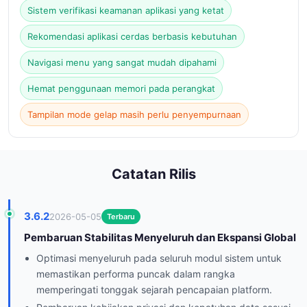
Sistem verifikasi keamanan aplikasi yang ketat
Rekomendasi aplikasi cerdas berbasis kebutuhan
Navigasi menu yang sangat mudah dipahami
Hemat penggunaan memori pada perangkat
Tampilan mode gelap masih perlu penyempurnaan
Catatan Rilis
3.6.2
2026-05-05
Terbaru
Pembaruan Stabilitas Menyeluruh dan Ekspansi Global
Optimasi menyeluruh pada seluruh modul sistem untuk
memastikan performa puncak dalam rangka
memperingati tonggak sejarah pencapaian platform.