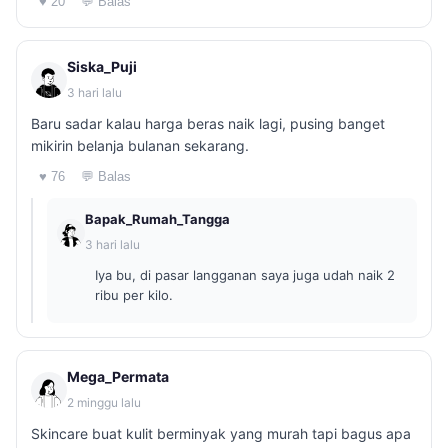
♥ 20
💬 Balas
Siska_Puji
3 hari lalu
Baru sadar kalau harga beras naik lagi, pusing banget
mikirin belanja bulanan sekarang.
♥ 76
💬 Balas
Bapak_Rumah_Tangga
3 hari lalu
Iya bu, di pasar langganan saya juga udah naik 2
ribu per kilo.
Mega_Permata
2 minggu lalu
Skincare buat kulit berminyak yang murah tapi bagus apa