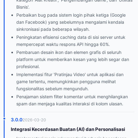
Bisnis'.
Perbaikan bug pada sistem login pihak ketiga (Google
dan Facebook) yang sebelumnya mengalami kendala
sinkronisasi pada beberapa wilayah.
Peningkatan efisiensi caching data di sisi server untuk
mempercepat waktu respons API hingga 60%.
Pembaruan desain ikon dan elemen grafis di seluruh
platform untuk memberikan kesan yang lebih segar dan
profesional.
Implementasi fitur 'Pratinjau Video' untuk aplikasi dan
game tertentu, memungkinkan pengguna melihat
fungsionalitas sebelum mengunduh.
Penajaman sistem filter komentar untuk menghilangkan
spam dan menjaga kualitas interaksi di kolom ulasan.
3.0.0
2026-03-20
Integrasi Kecerdasan Buatan (AI) dan Personalisasi