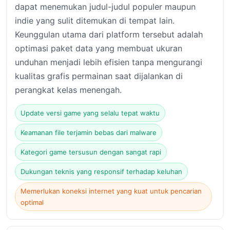
dapat menemukan judul-judul populer maupun
indie yang sulit ditemukan di tempat lain.
Keunggulan utama dari platform tersebut adalah
optimasi paket data yang membuat ukuran
unduhan menjadi lebih efisien tanpa mengurangi
kualitas grafis permainan saat dijalankan di
perangkat kelas menengah.
Update versi game yang selalu tepat waktu
Keamanan file terjamin bebas dari malware
Kategori game tersusun dengan sangat rapi
Dukungan teknis yang responsif terhadap keluhan
Memerlukan koneksi internet yang kuat untuk pencarian
optimal