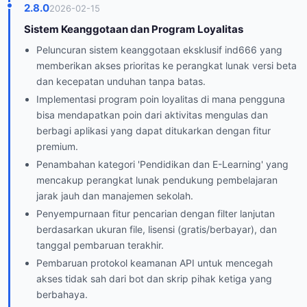
2.8.0
2026-02-15
Sistem Keanggotaan dan Program Loyalitas
Peluncuran sistem keanggotaan eksklusif ind666 yang
memberikan akses prioritas ke perangkat lunak versi beta
dan kecepatan unduhan tanpa batas.
Implementasi program poin loyalitas di mana pengguna
bisa mendapatkan poin dari aktivitas mengulas dan
berbagi aplikasi yang dapat ditukarkan dengan fitur
premium.
Penambahan kategori 'Pendidikan dan E-Learning' yang
mencakup perangkat lunak pendukung pembelajaran
jarak jauh dan manajemen sekolah.
Penyempurnaan fitur pencarian dengan filter lanjutan
berdasarkan ukuran file, lisensi (gratis/berbayar), dan
tanggal pembaruan terakhir.
Pembaruan protokol keamanan API untuk mencegah
akses tidak sah dari bot dan skrip pihak ketiga yang
berbahaya.