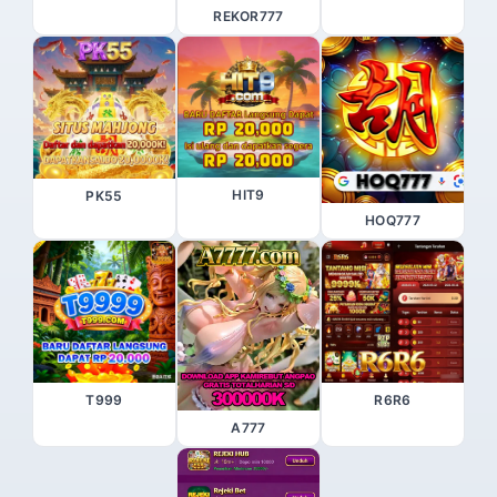
REKOR777
HIT9
PK55
HOQ777
T999
R6R6
A777