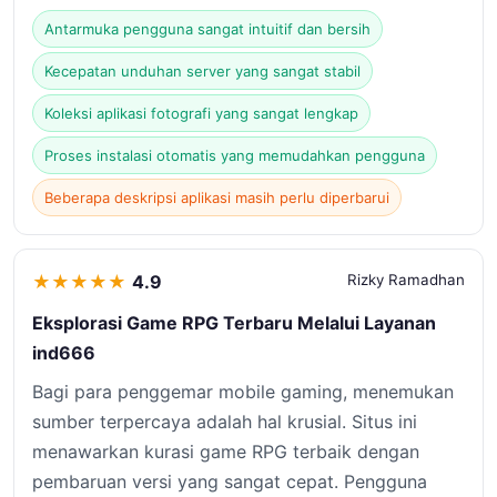
Antarmuka pengguna sangat intuitif dan bersih
Kecepatan unduhan server yang sangat stabil
Koleksi aplikasi fotografi yang sangat lengkap
Proses instalasi otomatis yang memudahkan pengguna
Beberapa deskripsi aplikasi masih perlu diperbarui
★
★
★
★
★
4.9
Rizky Ramadhan
Eksplorasi Game RPG Terbaru Melalui Layanan
ind666
Bagi para penggemar mobile gaming, menemukan
sumber terpercaya adalah hal krusial. Situs ini
menawarkan kurasi game RPG terbaik dengan
pembaruan versi yang sangat cepat. Pengguna