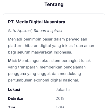
Tentang
PT. Media Digital Nusantara
Satu Aplikasi, Ribuan Inspirasi
Menjadi pemimpin pasar dalam penyediaan
platform hiburan digital yang inklusif dan aman
bagi seluruh masyarakat Indonesia.
Misi:
Membangun ekosistem perangkat lunak
yang transparan, memberikan pengalaman
pengguna yang unggul, dan mendukung
pertumbuhan ekonomi digital nasional.
Lokasi
Jakarta
Didirikan
2019
Tim
128+