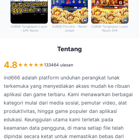
ind666 Tangkapan Layar
ind666 Preview - Resmi
ind666 Tangkapan Layar
- APK Resmi
Unduh
Resmi APK
Tentang
4.8
★
★
★
★
★
133464 ulasan
ind666 adalah platform unduhan perangkat lunak
terkemuka yang menyediakan akses mudah ke ribuan
aplikasi dan game terbaru. Kami menawarkan berbagai
kategori mulai dari media sosial, pemutar video, alat
produktivitas, hingga game populer dan aplikasi
edukasi. Keunggulan utama kami terletak pada
keamanan data pengguna, di mana setiap file telah
dipindai secara ketat untuk memastikan bebas dari