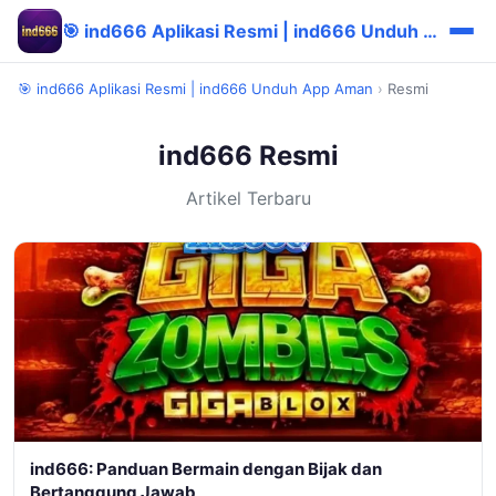
🎯 ind666 Aplikasi Resmi | ind666 Unduh App Aman
🎯 ind666 Aplikasi Resmi | ind666 Unduh App Aman
›
Resmi
ind666 Resmi
Artikel Terbaru
ind666: Panduan Bermain dengan Bijak dan
Bertanggung Jawab