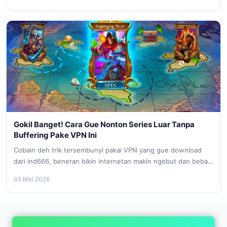
Gokil Banget! Cara Gue Nonton Series Luar Tanpa
Buffering Pake VPN Ini
Cobain deh trik tersembunyi pakai VPN yang gue download
dari ind666, beneran bikin internetan makin ngebut dan bebas
blokir buat...
05 Mei 2026